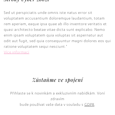
Sed ut perspiciatis unde omnis iste natus error sit
voluptatem accusantium doloremque laudantium, totam
rem aperiam, eaque ipsa quae ab illo inventore veritatis et
quasi architecto beatae vitae dicta sunt explicabo. Nemo
enim ipsam voluptatem quia voluptas sit aspernatur aut
odit aut fugit, sed quia consequuntur magni dolores eos qui
ratione voluptatem sequi nesciunt."
Více informací
Zůstaňme ve spojení
Přihlaste se k novinkám a exkluzivním nabídkám. Voní
zdravím
bude používat vaše data v souladu s
GDPR
.