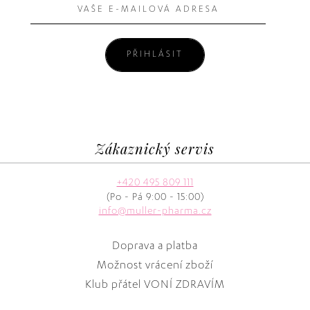
PŘIHLÁSIT
Zákaznický servis
+420 495 809 111
(Po - Pá 9:00 - 15:00)
info@muller-pharma.cz
Doprava a platba
Možnost vrácení zboží
Klub přátel VONÍ ZDRAVÍM