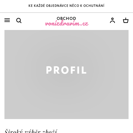
KE KAŽDÉ OBJEDNÁVCE NĚCO K OCHUTNÁNÍ
OBCHOD
vonízdravím.cz
PROFIL
Široký výběr zboží