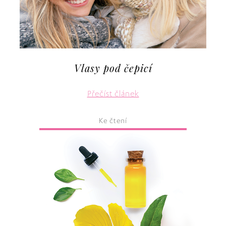
Vlasy pod čepicí
Přečíst článek
Ke čtení