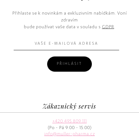
Přihlaste se k novinkám a exkluzivním nabídkám. Voní
zdravím
bude používat vaše data v souladu s
GDPR
.
PŘIHLÁSIT
Zákaznický servis
+420 495 809 111
(Po - Pá 9:00 - 15:00)
info@muller-pharma.cz