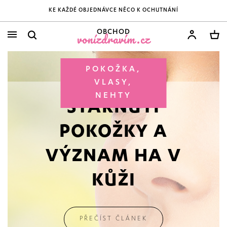
KE KAŽDÉ OBJEDNÁVCE NĚCO K OCHUTNÁNÍ
OBCHOD
vonízdravím.cz
POKOŽKA,
VLASY,
NEHTY
STÁRNUTÍ
POKOŽKY A
VÝZNAM HA V
KŮŽI
PŘEČÍST ČLÁNEK