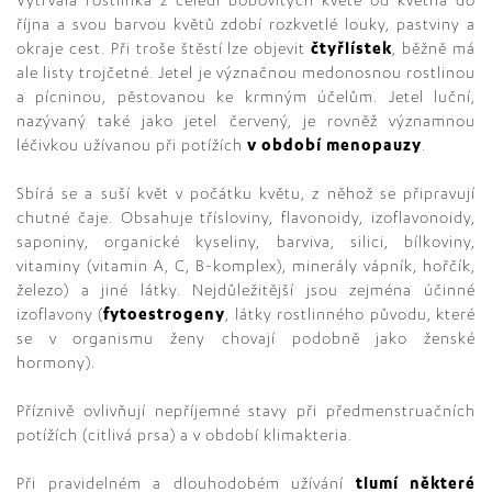
Vytrvalá rostlinka z čeledi bobovitých kvete od května do
října a svou barvou květů zdobí rozkvetlé louky, pastviny a
okraje cest. Při troše štěstí lze objevit
čtyřlístek
, běžně má
ale listy trojčetné. Jetel je význačnou medonosnou rostlinou
a pícninou, pěstovanou ke krmným účelům. Jetel luční,
nazývaný také jako jetel červený, je rovněž významnou
léčivkou užívanou při potížích
v období menopauzy
.
Sbírá se a suší květ v počátku květu, z něhož se připravují
chutné čaje. Obsahuje třísloviny, flavonoidy, izoflavonoidy,
saponiny, organické kyseliny, barviva, silici, bílkoviny,
vitaminy (vitamin A, C, B-komplex), minerály vápník, hořčík,
železo) a jiné látky. Nejdůležitější jsou zejména účinné
izoflavony (
fytoestrogeny
, látky rostlinného původu, které
se v organismu ženy chovají podobně jako ženské
hormony).
Příznivě ovlivňují nepříjemné stavy při předmenstruačních
potížích (citlivá prsa) a v období klimakteria.
Při pravidelném a dlouhodobém užívání
tlumí některé