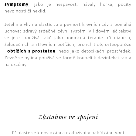
symptomy
, jako je nespavost, návaly horka, pocity
nevolnosti či neklid.
Jetel má vliv na elasticitu a pevnost krevních cév a pomáhá
uchovat zdravý srdečně-cévní systém. V lidovém léčitelství
se jetel používá také jako pomocná terapie při diabetu,
žaludečních a střevních potížích, bronchitidě, osteoporóze
i
obtížích s prostatou
, nebo jako detoxikační prostředek.
Zevně se bylina používá ve formě koupelí k dezinfekci ran a
na ekzémy.
Zůstaňme ve spojení
Přihlaste se k novinkám a exkluzivním nabídkám. Voní