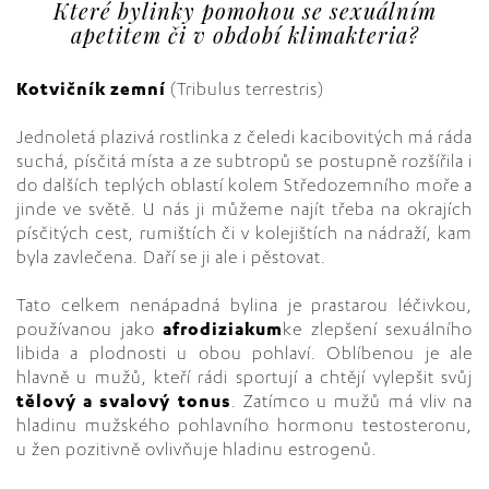
Které bylinky pomohou se sexuálním
apetitem či v období klimakteria?
Kotvičník zemní
(Tribulus terrestris)
Jednoletá plazivá rostlinka z čeledi kacibovitých má ráda
suchá, písčitá místa a ze subtropů se postupně rozšířila i
do dalších teplých oblastí kolem Středozemního moře a
jinde ve světě. U nás ji můžeme najít třeba na okrajích
písčitých cest, rumištích či v kolejištích na nádraží, kam
byla zavlečena. Daří se ji ale i pěstovat.
Tato celkem nenápadná bylina je prastarou léčivkou,
používanou jako
afrodiziakum
ke zlepšení sexuálního
libida a plodnosti u obou pohlaví. Oblíbenou je ale
hlavně u mužů, kteří rádi sportují a chtějí vylepšit svůj
tělový a svalový tonus
. Zatímco u mužů má vliv na
hladinu mužského pohlavního hormonu testosteronu,
u žen pozitivně ovlivňuje hladinu estrogenů.