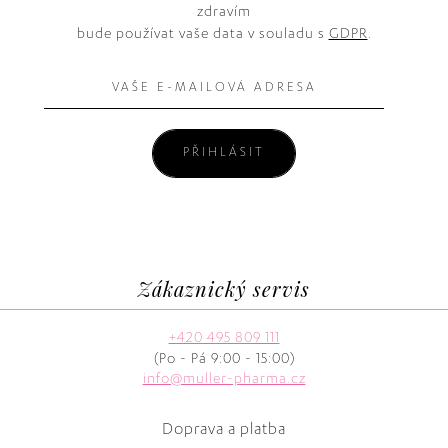
zdravím
bude používat vaše data v souladu s
GDPR
.
PŘIHLÁSIT
Zákaznický servis
+420 495 809 111
(Po - Pá 9:00 - 15:00)
info@muller-pharma.cz
Doprava a platba