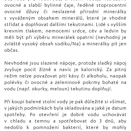
ovocné a slabší bylinné čaje, ředěné stoprocentní
ovocné džusy či neslazené přírodní minerálky
s vyváženým obsahem minerálů, které je vhodné
střídat a doplňovat dalšími tekutinami. Lidé s vyšším
krevním tlakem, nemocemi srdce, cév a ledvin by
měli být při výběru minerálek opatrní (nevhodný je
zvláště vysoký obsah sodíku/Na) a minerálky pít jen
občas.
Nevhodné jsou slazené nápoje, protože sladký nápoj
zvyšuje pocit žízně a navíc je kalorický. Za pitný
režim nelze považovat pití kávy či alkoholu, naopak
polévky či ovocné a zeleninové pokrmy bohaté na
vodu (např. okurky, meloun) tekutinu doplňují.
Při koupi balené stolní vody je pak důležité si všímat,
v jakých podmínkách byla skladována a jaké je datum
spotřeby. Po otevření je dobré vodu uchovávat
v chladu a temnu a spotřebovat do 3 dnů, aby
nedošlo k pomnožení bakterií, které by mohly