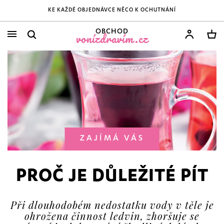
KE KAŽDÉ OBJEDNÁVCE NĚCO K OCHUTNÁNÍ
OBCHOD
vonízdravím.cz
ZAJÍMÁ VÁS
PROČ JE DŮLEŽITÉ PÍT
Při dlouhodobém nedostatku vody v těle je
ohrožena činnost ledvin, zhoršuje se