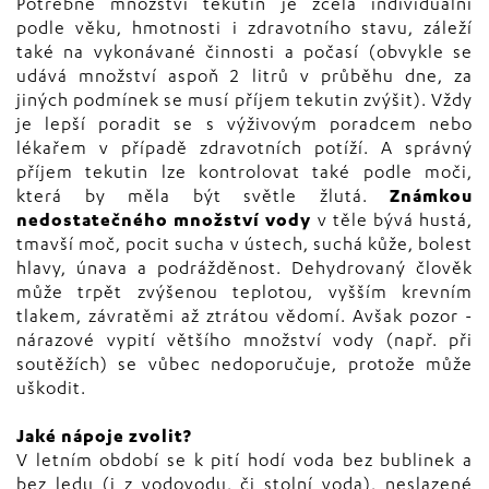
Potřebné množství tekutin je zcela individuální
podle věku, hmotnosti i zdravotního stavu, záleží
také na vykonávané činnosti a počasí (obvykle se
udává množství aspoň 2 litrů v průběhu dne, za
jiných podmínek se musí příjem tekutin zvýšit). Vždy
je lepší poradit se s výživovým poradcem nebo
lékařem v případě zdravotních potíží. A správný
příjem tekutin lze kontrolovat také podle moči,
která by měla být světle žlutá.
Známkou
nedostatečného množství vody
v těle bývá hustá,
tmavší moč, pocit sucha v ústech, suchá kůže, bolest
hlavy, únava a podrážděnost. Dehydrovaný člověk
může trpět zvýšenou teplotou, vyšším krevním
tlakem, závratěmi až ztrátou vědomí. Avšak pozor -
nárazové vypití většího množství vody (např. při
soutěžích) se vůbec nedoporučuje, protože může
uškodit.
Jaké nápoje zvolit?
V letním období se k pití hodí voda bez bublinek a
bez ledu (i z vodovodu, či stolní voda), neslazené