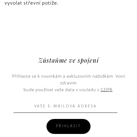
vyvolat střevní potíže.
Zůstaňme ve spojení
Přihlaste se k novinkám a exkluzivním nabídkám. Voní
zdravím
bude používat vaše data v souladu s
GDPR
.
PŘIHLÁSIT