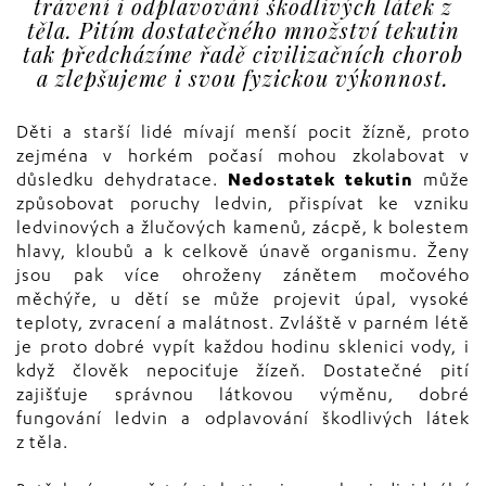
trávení i odplavování škodlivých látek z
těla. Pitím dostatečného množství tekutin
tak předcházíme řadě civilizačních chorob
a zlepšujeme i svou fyzickou výkonnost.
Děti a starší lidé mívají menší pocit žízně, proto
zejména v horkém počasí mohou zkolabovat v
důsledku dehydratace.
Nedostatek tekutin
může
způsobovat poruchy ledvin, přispívat ke vzniku
ledvinových a žlučových kamenů, zácpě, k bolestem
hlavy, kloubů a k celkově únavě organismu. Ženy
jsou pak více ohroženy zánětem močového
měchýře, u dětí se může projevit úpal, vysoké
teploty, zvracení a malátnost. Zvláště v parném létě
je proto dobré vypít každou hodinu sklenici vody, i
když člověk nepociťuje žízeň. Dostatečné pití
zajišťuje správnou látkovou výměnu, dobré
fungování ledvin a odplavování škodlivých látek
z těla.