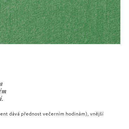
 a
kém
í.
udent dává přednost večerním hodinám), vnější