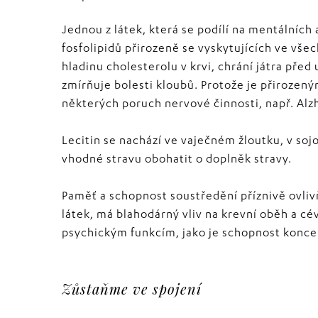
Jednou z látek, která se podílí na mentálníc
fosfolipidů přirozeně se vyskytujících ve vš
hladinu cholesterolu v krvi, chrání játra před
zmírňuje bolesti kloubů. Protože je přirozen
některých poruch nervové činnosti, např. Al
Lecitin se nachází ve vaječném žloutku, v soj
vhodné stravu obohatit o doplněk stravy.
Paměť a schopnost soustředění příznivě ovli
látek, má blahodárný vliv na krevní oběh a cé
psychickým funkcím, jako je schopnost koncen
Zůstaňme ve spojení