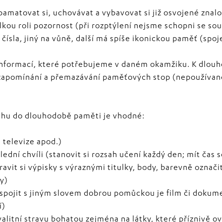
amatovat si, uchovávat a vybavovat si již osvojené znalo
kou roli pozornost (při rozptýlení nejsme schopni se soust
ísla, jiný na vůně, další má spíše ikonickou paměť (spoj
nformací, které potřebujeme v daném okamžiku. K dlou
i zapomínání a přemazávání paměťových stop (nepoužívan
sahu do dlouhodobě paměti je vhodné:
, televize apod.)
ední chvíli (stanovit si rozsah učení každý den; mít čas s
pravit si výpisky s výraznými titulky, body, barevně označ
y)
spojit s jiným slovem dobrou pomůckou je film či dokume
í)
valitní stravu bohatou zejména na látky, které příznivě ov