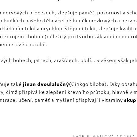
h a nervových procesech, zlepšuje paměť, pozornost a sc
ech buňkách našeho těla včetně buněk mozkových a nervo
 ukládáním tuků a urychluje štěpení tuků, zlepšuje kvalit
ým zdrojem cholinu (důležitý pro tvorbu základního neuro
zheimerově chorobě.
ových bobech, játrech, arašídech, obilí… S věkem však je
vňuje také
jinan dvoulaločný
(Ginkgo biloba). Díky obsah
vy, čímž přispívá ke zlepšení krevního průtoku, hlavně v
trace, učení, paměť a myšlení přispívají i vitaminy
skup