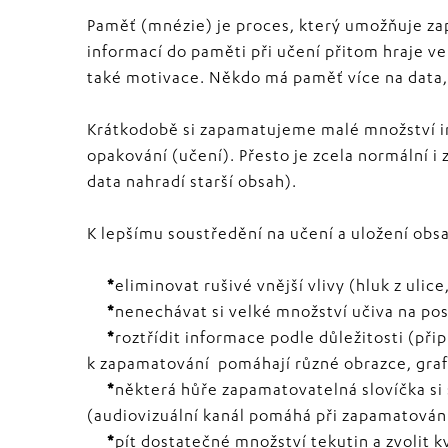
Paměť (mnézie) je proces, který umožňuje zap
informací do paměti při učení přitom hraje vel
také motivace. Někdo má paměť více na data, č
Krátkodobě si zapamatujeme malé množství i
opakování (učení). Přesto je zcela normální 
data nahradí starší obsah).
K lepšímu soustředění na učení a uložení ob
*
eliminovat rušivé vnější vlivy (hluk z ulice
*
nenechávat si velké množství učiva na posl
*
roztřídit informace podle důležitosti (při
k zapamatování pomáhají různé obrazce, graf
*
některá hůře zapamatovatelná slovíčka si 
(audiovizuální kanál pomáhá při zapamatován
*
pít dostatečné množství tekutin a zvolit k