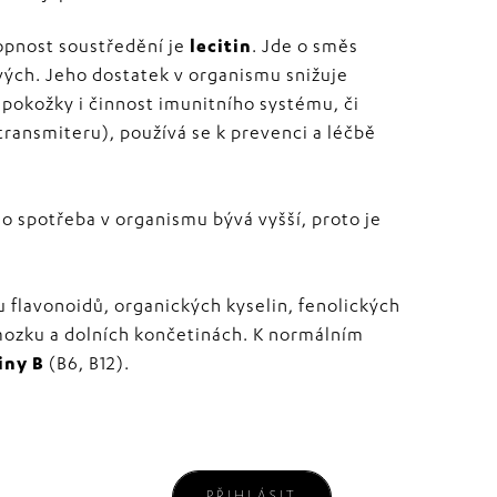
hopnost soustředění je
lecitin
. Jde o směs
vých. Jeho dostatek v organismu snižuje
u pokožky i činnost imunitního systému, či
transmiteru), používá se k prevenci a léčbě
ho spotřeba v organismu bývá vyšší, proto je
u flavonoidů, organických kyselin, fenolických
 mozku a dolních končetinách. K normálním
iny B
(B6, B12).
PŘIHLÁSIT