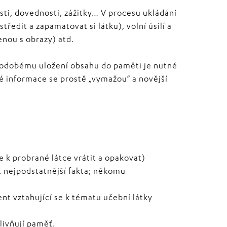
sti, dovednosti, zážitky… V procesu ukládání
ředit a zapamatovat si látku), volní úsilí a
enou s obrazy) atd.
hodobému uložení obsahu do paměti je nutné
é informace se prostě „vymažou“ a novější
e k probrané látce vrátit a opakovat)
it nejpodstatnější fakta; někomu
nt vztahující se k tématu učební látky
livňují paměť.