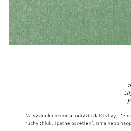
n
za
p
Na výsledku učení se odráží i další vlivy, tř
ruchy (hluk, špatné osvětlení, zima nebo naop