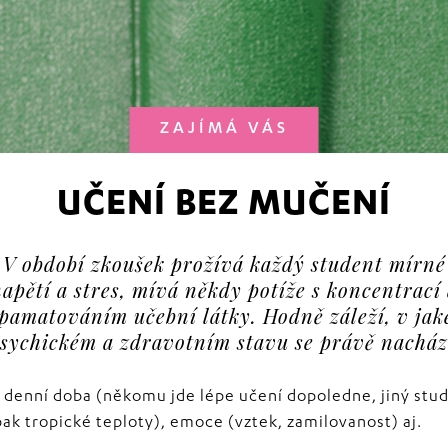
ZAJÍMÁ VÁS
UČENÍ BEZ MUČENÍ
V období zkoušek prožívá každý student mírné
apětí a stres, mívá někdy potíže s koncentrací
pamatováním učební látky. Hodně záleží, v ja
sychickém a zdravotním stavu se právě nacház
eba denní doba (někomu jde lépe učení dopoledne, jiný st
ak tropické teploty), emoce (vztek, zamilovanost) aj.