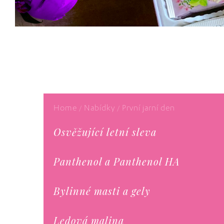
Home
Nabídky
První jarní den
/
/
Osvěžující letní sleva
Panthenol a Panthenol HA
Bylinné masti a gely
Ledová malina