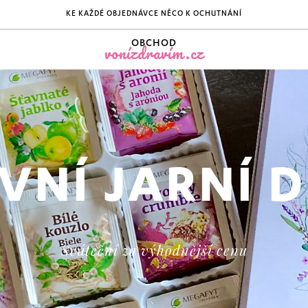
KE KAŽDÉ OBJEDNÁVCE NĚCO K OCHUTNÁNÍ
OBCHOD
vonízdravím.cz
VNÍ JARNÍ 
Sváteční za výhodnější cenu