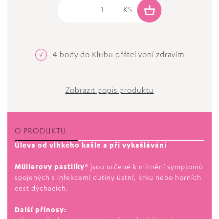
4 body do Klubu přátel voní zdravím
Zobrazit popis produktu
O PRODUKTU
Úleva od vlhkého kašle a při vykašlávání
Müllerovy pastilky®
jsou určené k mírnění symptomů
spojených s infekcemi dutiny ústní, krku nebo horních
cest dýchacích.
Další přínosy: