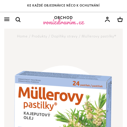
KE KAŽDÉ OBJEDNÁVCE NĚCO K OCHUTNÁNÍ
OBCHOD
vonízdravím.cz
Home
/
Produkty
/
Doplňky stravy
/
Müllerovy pastilky®