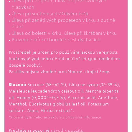
Úleva při chrapotu, úleva při podrážděných
hlasivkách
Úleva při suchém a dráždivém kašli
Úleva při zánětlivých procesech v krku a dutině
ústní
Úleva od bolesti v krku, úleva při škrábání v krku
Prevence infekcí horních cest dýchacích
Prostředek je určen pro používání laickou veřejností,
buď dospělými nebo dětmi od čtyř let (pod dohledem
dospělé osoby).
Pastilky nejsou vhodné pro těhotné a kojící ženy.
Složení:
Sucrose (58–62 %), Glucose syrup (37–39 %),
Melaleuca leucadendron cajaput oil, Mentha piperita
oil, Honey (0,0004–0,5 %), Ascorbic acid, Anethole,
Menthol, Eucalyptus globulus leaf oil, Potassium
sorbate, Aqua, Herbal extract*.
*Složení bylinného extraktu viz příbalová informace.
Přečtěte si pozorně
návod k použití
.