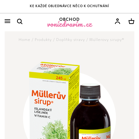
KE KAŽDÉ OBJEDNÁVCE NĚCO K OCHUTNÁNÍ
OBCHOD
vonízdravím.cz
Home
/
Produkty
/
Doplňky stravy
/
Müllerovy sirupy®