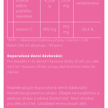
sušené
4,208
210,4
nestanoveno
stélce
g
mg
pukléřky
islandské
19,5
vitamin C
390 mg
24,4 %
mg
*RHP – referenční hodnota příjmu, 1 porce = 5 ml
Balení 245 ml obsahuje ~ 49 porcí
Doporučené denní dávkování:
Pro dospělé 3–5x denně 1 kávovou lžičku (5 ml), pro děti
od 3 let 1 kávovou lžičku sirupu denně přímo nebo do
nápoje.
Nepřekračujte doporučené denní dávkování.
Nenahrazuje pestrou stravu. Dbejte na vyváženou a
pestrou stravu a zdravý životní styl. Není vhodný
pro děti do 3 let. Ukládejte mimo dosah dětí.