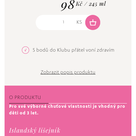
98
Kč / 245 ml
5 bodů do Klubu přátel voní zdravím
Zobrazit popis produktu
O PRODUKTU
Pro své výborné chuťové vlastnosti je vhodný pro
děti od 3 let.
Islandský lišejník