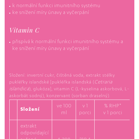
k normální funkci imunitního systému
ke snížení míry únavy a vyčerpání
Vitamin C
přispívá k normální funkci imunitního systému a
ke snížení míry únavy a vyčerpání
Složení: invertní cukr, čištěná voda, extrakt stélky
Cetraria
pukléřky islandské [pukléřka islandská (
islandica
), glukóza], vitamin C (L-kyselina askorbová, L-
askorbát sodný), konzervant (sorban draselný).
ve 100
v 1
% RHP*
Složení
ml
porci
v 1 porci
extrakt
odpovídající