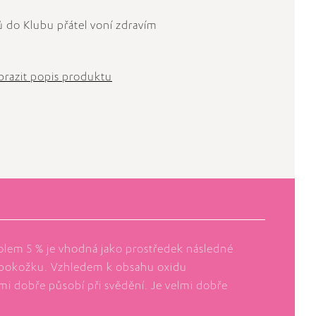
 do Klubu přátel voní zdravím
brazit popis produktu
olem 5 % je vhodná jako prostředek následné
pokožku. Vzhledem k obsahu oxidu
mi dobře působí při svědění. Je velmi dobře