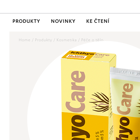
PRODUKTY
NOVINKY
KE ČTENÍ
Home
/
Produkty
/
Kosmetika
/
Péče o tělo