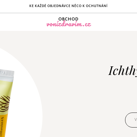
KE KAŽDÉ OBJEDNÁVCE NĚCO K OCHUTNÁNÍ
OBCHOD
vonízdravím.cz
Icht