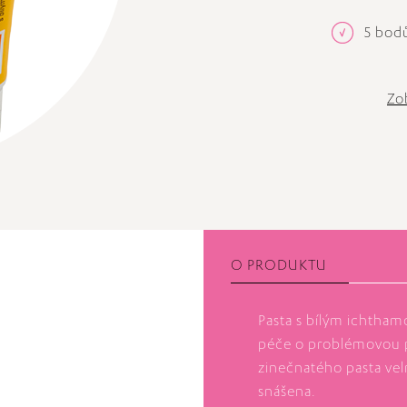
5 bodů
Zo
O PRODUKTU
Pasta s bílým ichtham
péče o problémovou 
zinečnatého pasta vel
snášena.