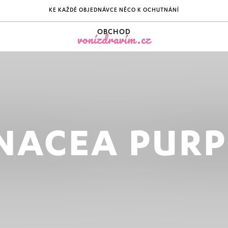
KE KAŽDÉ OBJEDNÁVCE NĚCO K OCHUTNÁNÍ
OBCHOD
vonízdravím.cz
NACEA PUR