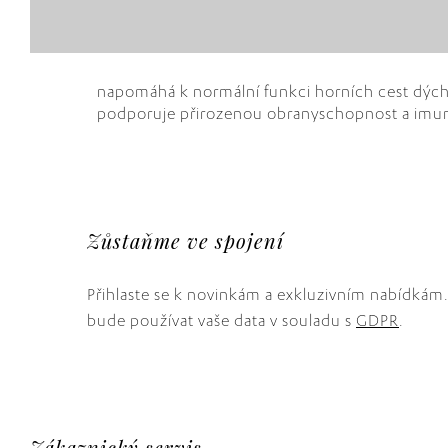
napomáhá k normální funkci horních cest dýc
podporuje přirozenou obranyschopnost a imun
Zůstaňme ve spojení
Přihlaste se k novinkám a exkluzivním nabídkám
bude používat vaše data v souladu s
GDPR
.
Zákaznický servis