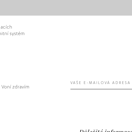
hacích
itní systém
. Voní zdravím
Důležité informac