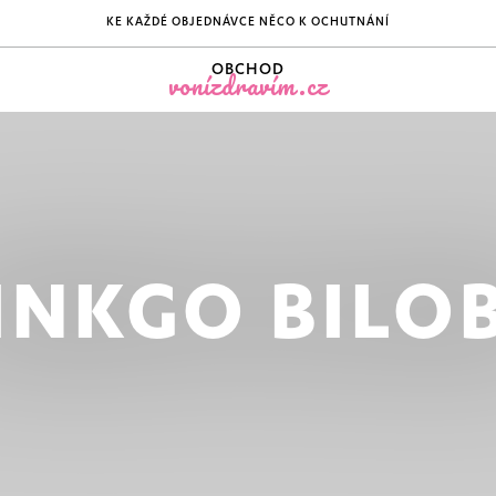
KE KAŽDÉ OBJEDNÁVCE NĚCO K OCHUTNÁNÍ
OBCHOD
vonízdravím.cz
INKGO BILO