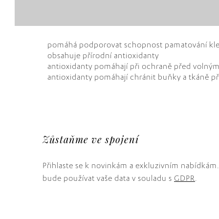
pomáhá podporovat schopnost pamatování klesa
obsahuje přírodní antioxidanty
antioxidanty pomáhají při ochraně před volnými
antioxidanty pomáhají chránit buňky a tkáně př
Zůstaňme ve spojení
Přihlaste se k novinkám a exkluzivním nabídkám
bude používat vaše data v souladu s
GDPR
.