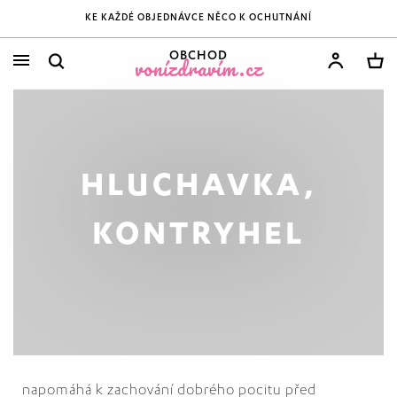
KE KAŽDÉ OBJEDNÁVCE NĚCO K OCHUTNÁNÍ
OBCHOD
vonízdravím.cz
HLUCHAVKA,
KONTRYHEL
napomáhá k zachování dobrého pocitu před