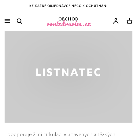
KE KAŽDÉ OBJEDNÁVCE NĚCO K OCHUTNÁNÍ
OBCHOD
vonízdravím.cz
LISTNATEC
podporuje žilní cirkulaci v unavených a těžkých