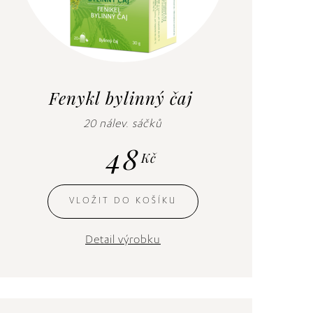
Fenykl bylinný čaj
20 nálev. sáčků
48
Kč
VLOŽIT DO KOŠÍKU
Detail výrobku