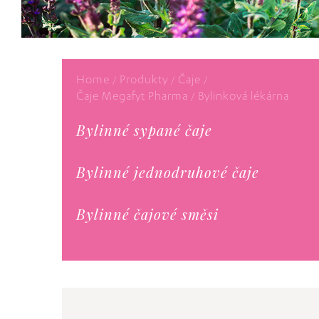
Home
Produkty
Čaje
/
/
/
Čaje Megafyt Pharma
Bylinková lékárna
/
Bylinné sypané čaje
Bylinné jednodruhové čaje
Bylinné čajové směsi