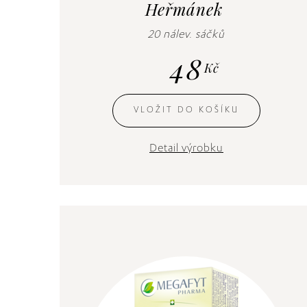
Heřmánek
20 nálev. sáčků
48
Kč
VLOŽIT DO KOŠÍKU
Detail výrobku