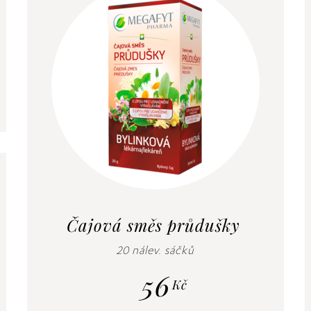
Čajová směs průdušky
20 nálev. sáčků
56
Kč