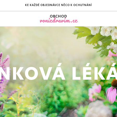
KE KAŽDÉ OBJEDNÁVCE NĚCO K OCHUTNÁNÍ
OBCHOD
vonízdravím.cz
INKOVÁ LÉK